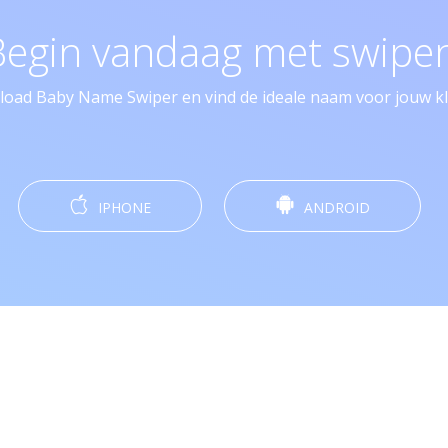
Begin vandaag met swipen
oad Baby Name Swiper en vind de ideale naam voor jouw kle
IPHONE
ANDROID
Copyright © 2026. Ontworpen en ontwikkeld door
Xeropex B.V.
ynamen
·
Blog
·
Top 10 Babynamen
·
Over ons
·
Contact
·
Privacyverkl