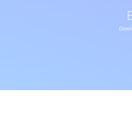
Downl
Bab