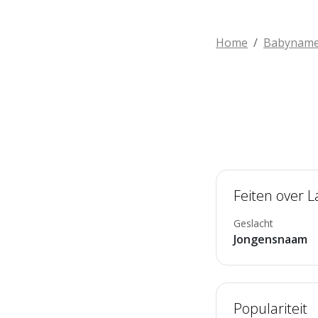
Home
Babynam
Feiten over L
Geslacht
Jongensnaam
Populariteit