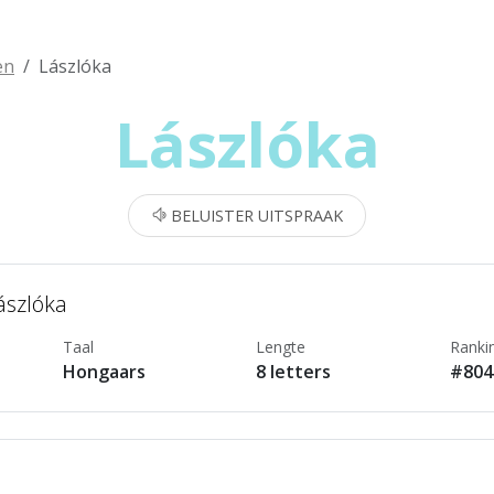
en
Lászlóka
Lászlóka
BELUISTER UITSPRAAK
ászlóka
Taal
Lengte
Ranki
Hongaars
8 letters
#804