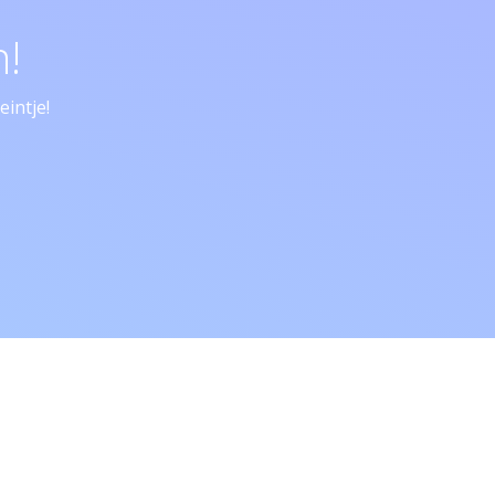
!
intje!
aring