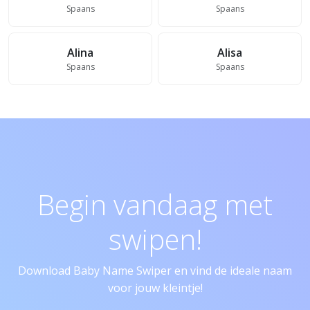
Spaans
Spaans
Alina
Alisa
Spaans
Spaans
Begin vandaag met
swipen!
Download Baby Name Swiper en vind de ideale naam
voor jouw kleintje!