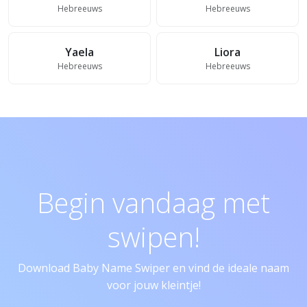
Hebreeuws
Hebreeuws
Yaela
Liora
Hebreeuws
Hebreeuws
Begin vandaag met
swipen!
Download Baby Name Swiper en vind de ideale naam
voor jouw kleintje!