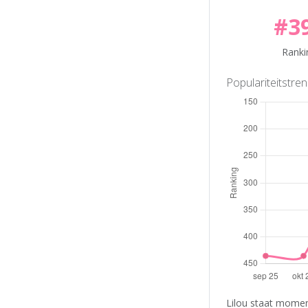
#3
Ranki
Populariteitstre
Lilou staat momen