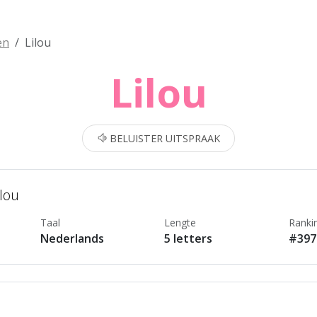
en
Lilou
Lilou
BELUISTER UITSPRAAK
ilou
Taal
Lengte
Ranki
Nederlands
5 letters
#397