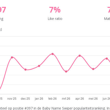
97
7%
ng
Like ratio
Mat
nd
teel op positie #397 in de Baby Name Swiper populariteitsranking. In