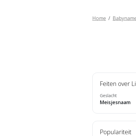
Home
Babynam
Feiten over L
Geslacht
Meisjesnaam
Populariteit