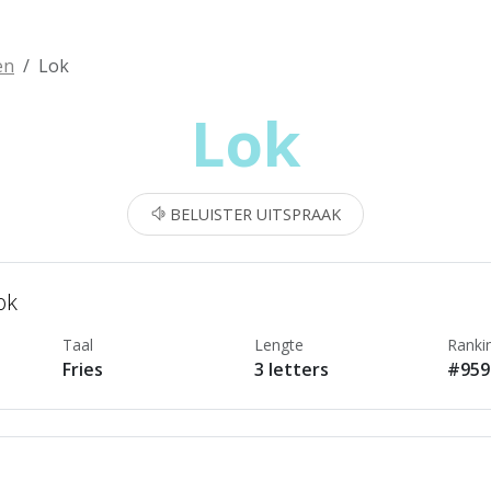
en
Lok
Lok
BELUISTER UITSPRAAK
ok
Taal
Lengte
Ranki
Fries
3 letters
#959