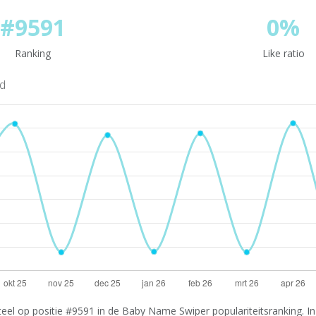
#9591
0%
Ranking
Like ratio
nd
el op positie #9591 in de Baby Name Swiper populariteitsranking. In