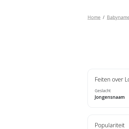
Home
Babynam
Feiten over L
Geslacht
Jongensnaam
Populariteit