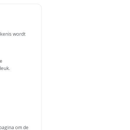
ekenis wordt
de
leuk.
e pagina om de