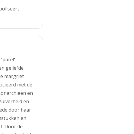
oliseert
'parel'
en geliefde
De margriet
ocieerd met de
monarchieën en
zuiverheid en
mede door haar
emstukken en
ft. Door de