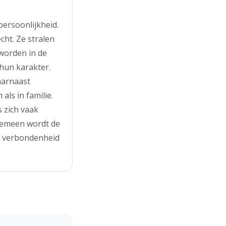
ersoonlijkheid.
ht. Ze stralen
worden in de
 hun karakter.
aarnaast
ls in familie.
 zich vaak
lgemeen wordt de
ke verbondenheid