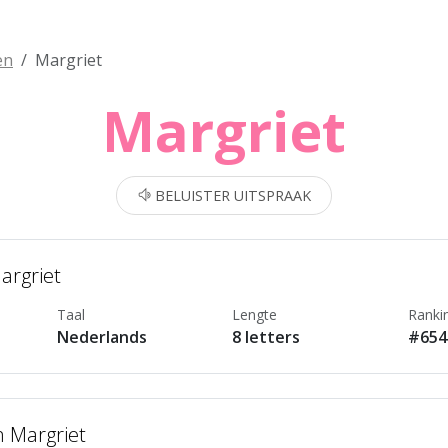
en
Margriet
Margriet
BELUISTER UITSPRAAK
argriet
Taal
Lengte
Ranki
Nederlands
8 letters
#654
n Margriet