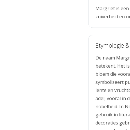
Margriet is ee
zuiverheid en on
Etymologie &
De naam Margrie
betekent. Het i
bloem die voora
symboliseert p
lente en vrucht
adel, vooral in
nobelheid. In N
gebruik in lite
decoraties gebru