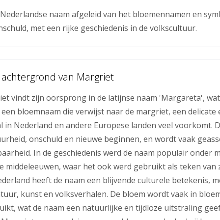
n Nederlandse naam afgeleid van het bloemennamen en symb
schuld, met een rijke geschiedenis in de volkscultuur.
 achtergrond van Margriet
t vindt zijn oorsprong in de latijnse naam 'Margareta', wat 
s een bloemnaam die verwijst naar de margriet, een delicate 
l in Nederland en andere Europese landen veel voorkomt. 
uurheid, onschuld en nieuwe beginnen, en wordt vaak geass
baarheid. In de geschiedenis werd de naam populair onder 
 de middeleeuwen, waar het ook werd gebruikt als teken van 
ederland heeft de naam een blijvende culturele betekenis, 
ratuur, kunst en volksverhalen. De bloem wordt vaak in blo
ikt, wat de naam een natuurlijke en tijdloze uitstraling gee