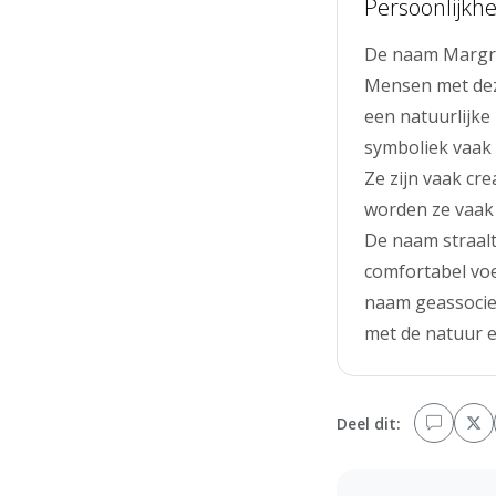
Persoonlijkhe
De naam Margrie
Mensen met dez
een natuurlijke
symboliek vaak v
Ze zijn vaak cr
worden ze vaak 
De naam straalt
comfortabel voe
naam geassociee
met de natuur e
Deel dit: