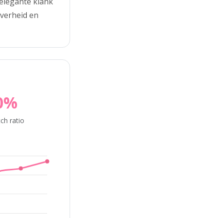
elegante klank
iverheid en
0%
ch ratio