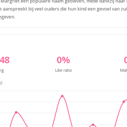
 Margriet een populaire naam gebleven, mede dankzij haar 
e aanspreekt bij veel ouders die hun kind een gevoel van zu
egeven.
48
0%
ng
Like ratio
Mat
nd