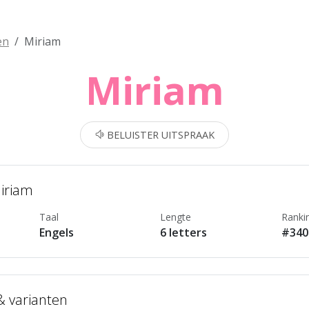
en
Miriam
Miriam
BELUISTER UITSPRAAK
Miriam
Taal
Lengte
Ranki
Engels
6 letters
#340
 & varianten