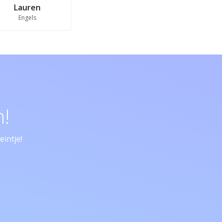
Lauren
Engels
!
intje!