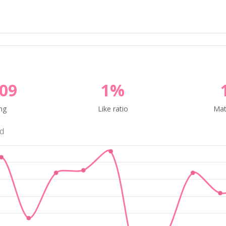
09
1%
ng
Like ratio
Mat
nd