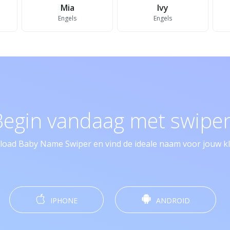
Mia
Ivy
Engels
Engels
Begin vandaag met swipen
oad Baby Name Swiper en vind de ideale naam voor jouw kle
IPHONE
ANDROID