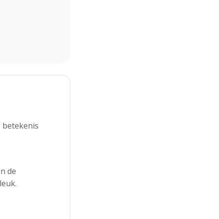
e betekenis
in de
leuk.