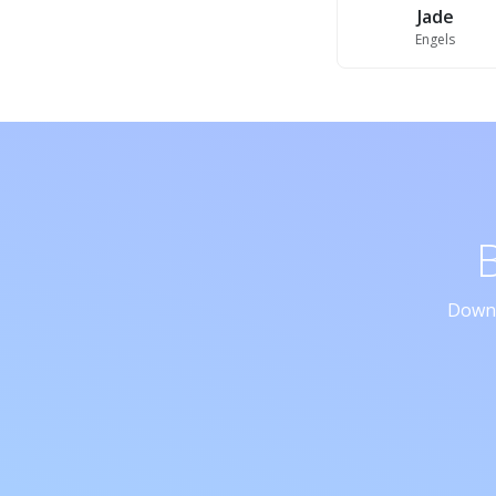
Jade
Engels
Downl