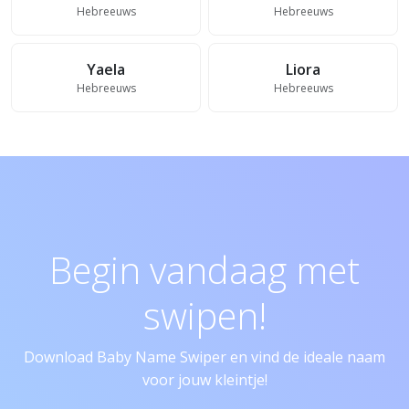
Hebreeuws
Hebreeuws
Yaela
Liora
Hebreeuws
Hebreeuws
Begin vandaag met
swipen!
Download Baby Name Swiper en vind de ideale naam
voor jouw kleintje!