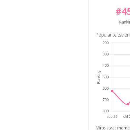
#4
Ranki
Populariteitstre
Mirte staat momen