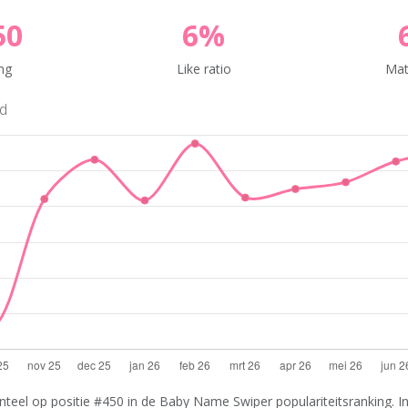
50
6%
ng
Like ratio
Mat
nd
teel op positie #450 in de Baby Name Swiper populariteitsranking. In