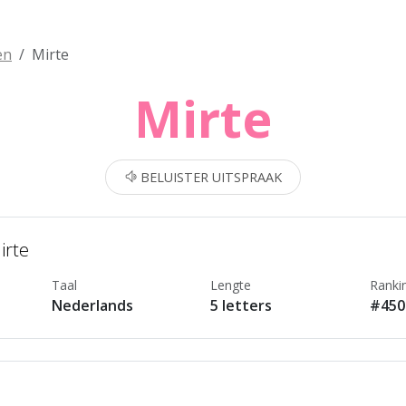
en
Mirte
Mirte
BELUISTER UITSPRAAK
irte
Taal
Lengte
Ranki
Nederlands
5 letters
#450