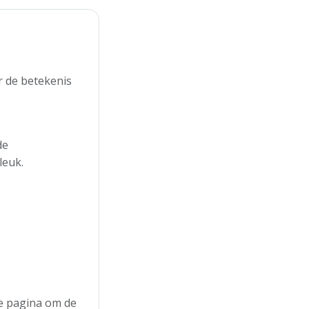
r de betekenis
de
leuk.
de pagina om de