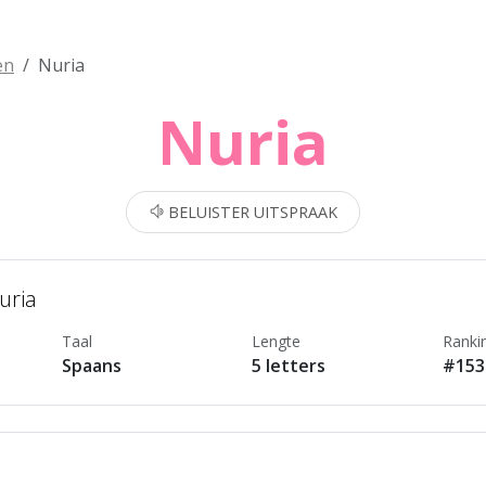
en
Nuria
Nuria
BELUISTER UITSPRAAK
uria
Taal
Lengte
Ranki
Spaans
5 letters
#153