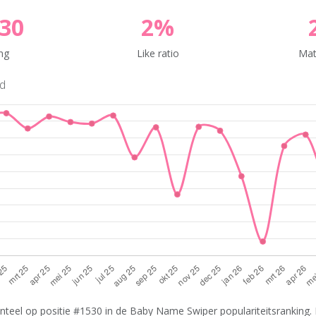
30
2%
ng
Like ratio
Mat
nd
teel op positie #1530 in de Baby Name Swiper populariteitsranking. 