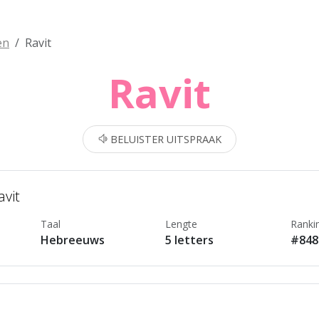
en
Ravit
Ravit
BELUISTER UITSPRAAK
avit
Taal
Lengte
Ranki
Hebreeuws
5 letters
#848