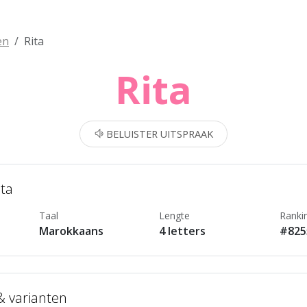
en
Rita
Rita
BELUISTER UITSPRAAK
ita
Taal
Lengte
Ranki
Marokkaans
4 letters
#825
 & varianten