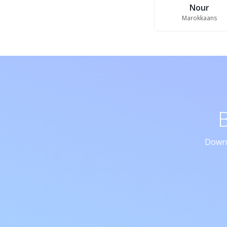
Nour
Marokkaans
Downl