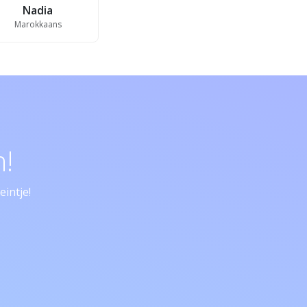
Nadia
Marokkaans
!
intje!