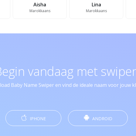
Aisha
Lina
Marokkaans
Marokkaans
Begin vandaag met swipen
oad Baby Name Swiper en vind de ideale naam voor jouw kle
IPHONE
ANDROID