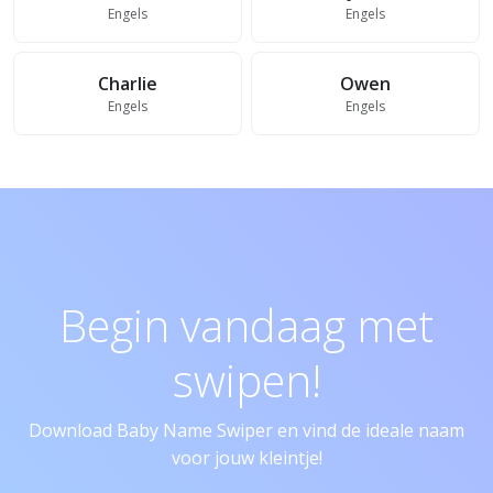
Engels
Engels
Charlie
Owen
Engels
Engels
Begin vandaag met
swipen!
Download Baby Name Swiper en vind de ideale naam
voor jouw kleintje!