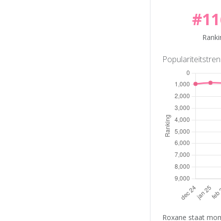
#11
Ranki
Populariteitstre
Roxane staat mome