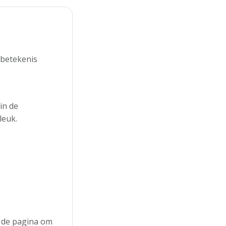
 betekenis
in de
leuk.
n de pagina om