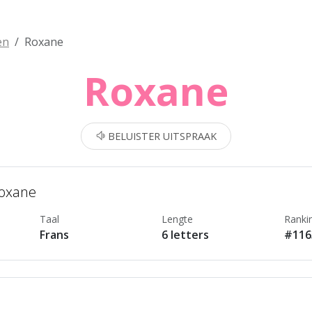
en
Roxane
Roxane
BELUISTER UITSPRAAK
Roxane
Taal
Lengte
Ranki
Frans
6 letters
#116