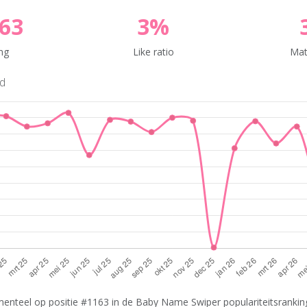
63
3%
ng
Like ratio
Mat
nd
nteel op positie #1163 in de Baby Name Swiper populariteitsranking