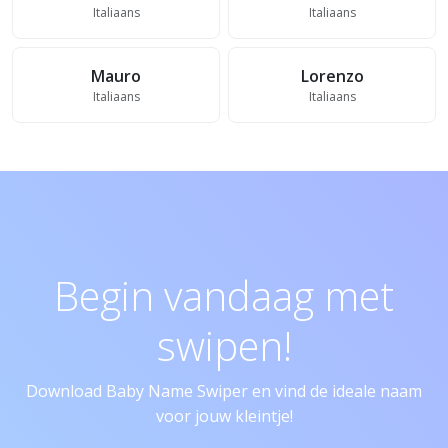
Italiaans
Italiaans
Mauro
Lorenzo
Italiaans
Italiaans
Begin vandaag met
swipen!
Download Baby Name Swiper en vind de ideale naam
voor jouw kleintje!