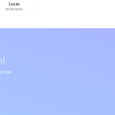
Lucas
Nederlands
!
intje!