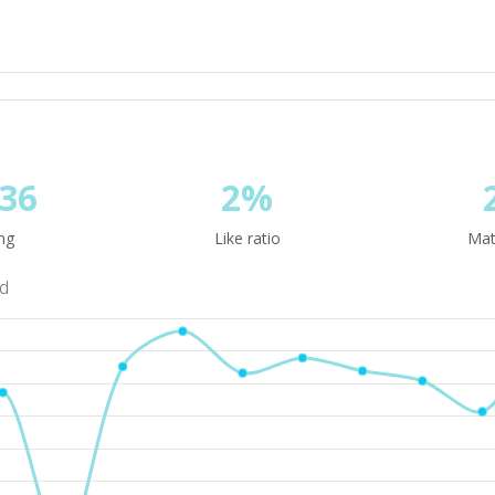
36
2%
ng
Like ratio
Mat
nd