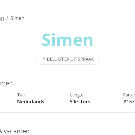
en
Simen
Simen
BELUISTER UITSPRAAK
Simen
Taal
Lengte
Ranki
Nederlands
5 letters
#153
 & varianten