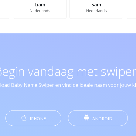
Liam
Sam
Nederlands
Nederlands
Begin vandaag met swipen
oad Baby Name Swiper en vind de ideale naam voor jouw kle
IPHONE
ANDROID