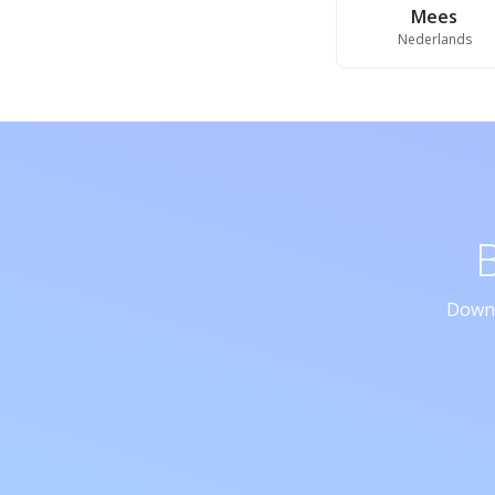
Mees
Nederlands
Downl