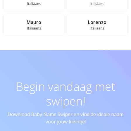
Italiaans
Italiaans
Mauro
Lorenzo
Italiaans
Italiaans
Begin vandaag met
swipen!
Download Baby Name Swiper en vind de ideale naam
voor jouw kleintje!