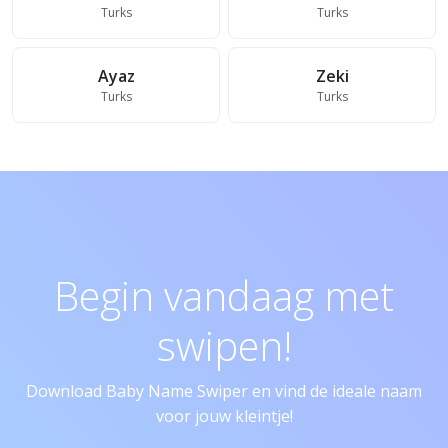
Turks
Turks
Ayaz
Zeki
Turks
Turks
Begin vandaag met
swipen!
Download Baby Name Swiper en vind de ideale naam
voor jouw kleintje!