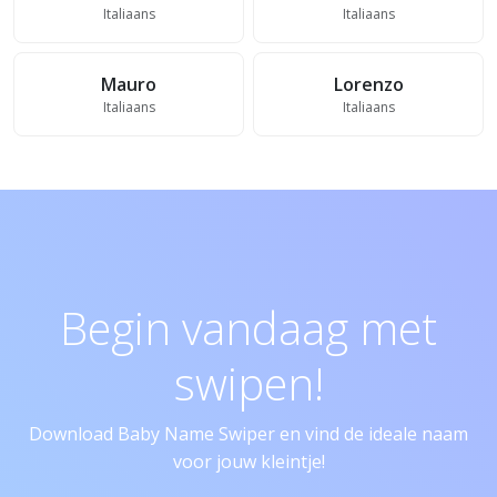
Italiaans
Italiaans
Mauro
Lorenzo
Italiaans
Italiaans
Begin vandaag met
swipen!
Download Baby Name Swiper en vind de ideale naam
voor jouw kleintje!