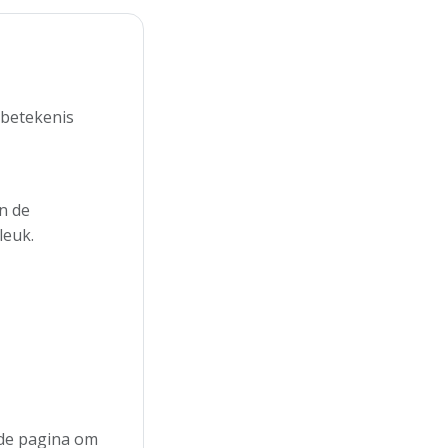
 betekenis
n de
leuk.
n de pagina om