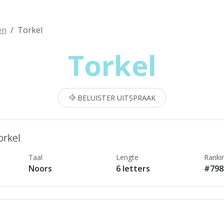
en
Torkel
Torkel
BELUISTER UITSPRAAK
orkel
Taal
Lengte
Ranki
Noors
6 letters
#798