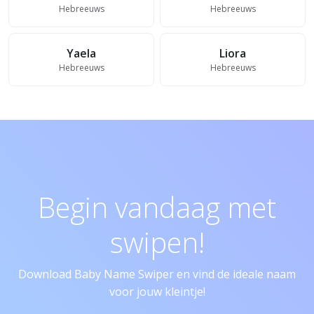
Hebreeuws
Hebreeuws
Yaela
Liora
Hebreeuws
Hebreeuws
Begin vandaag met
swipen!
Download Baby Name Swiper en vind de ideale naam
voor jouw kleintje!