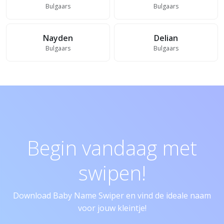
Bulgaars
Bulgaars
Nayden
Delian
Bulgaars
Bulgaars
Begin vandaag met
swipen!
Download Baby Name Swiper en vind de ideale naam
voor jouw kleintje!