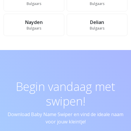
Bulgaars
Bulgaars
Nayden
Delian
Bulgaars
Bulgaars
Begin vandaag met
swipen!
Download Baby Name Swiper en vind de ideale naam
voor jouw kleintje!