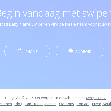
Begin vandaag met swipen
oad Baby Name Swiper en vind de ideale naam voor jouw kle
IPHONE
ANDROID
Copyright © 2026. Ontworpen en ontwikkeld door
Xeropex B.V.
ynamen
·
Blog
·
Top 10 Babynamen
·
Over ons
·
Contact
·
Privacyverkl