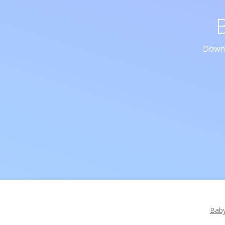
Downl
Bab