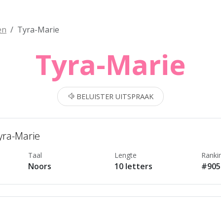
en
Tyra-Marie
Tyra-Marie
BELUISTER UITSPRAAK
yra-Marie
Taal
Lengte
Ranki
Noors
10 letters
#905