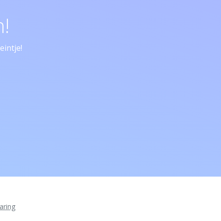
!
intje!
aring