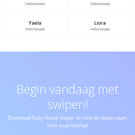
Hebreeuws
Hebreeuws
Yaela
Liora
Hebreeuws
Hebreeuws
Begin vandaag met
swipen!
Download Baby Name Swiper en vind de ideale naam
voor jouw kleintje!