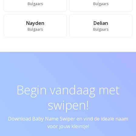
Bulgaars
Bulgaars
Nayden
Delian
Bulgaars
Bulgaars
Begin vandaag met
swipen!
Download Baby Name Swiper en vind de ideale naam
voor jouw kleintje!