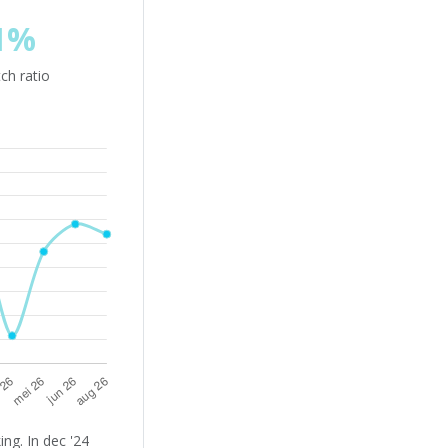
1%
ch ratio
ng. In dec '24