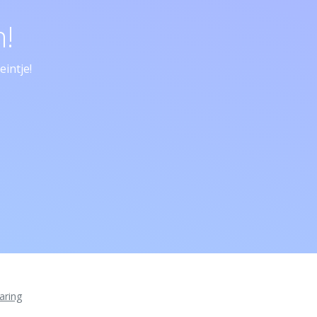
!
intje!
aring