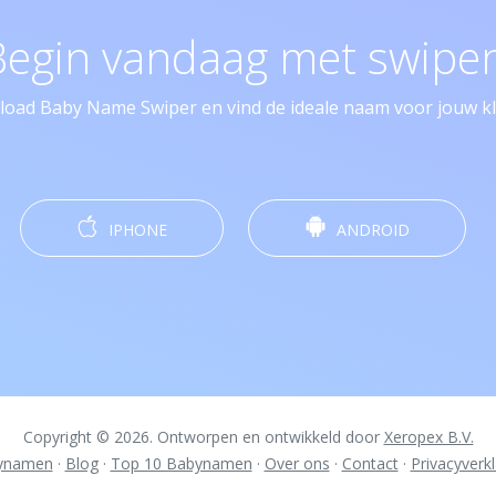
Begin vandaag met swipen
oad Baby Name Swiper en vind de ideale naam voor jouw kle
IPHONE
ANDROID
Copyright © 2026. Ontworpen en ontwikkeld door
Xeropex B.V.
ynamen
·
Blog
·
Top 10 Babynamen
·
Over ons
·
Contact
·
Privacyverkl