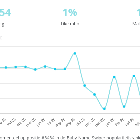
54
1%
ng
Like ratio
Mat
nd
momenteel op positie #5454 in de Baby Name Swiper populariteitsranki