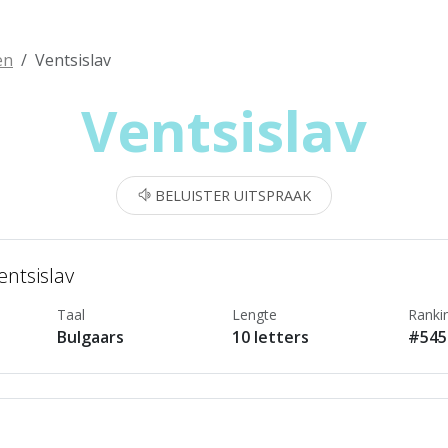
en
Ventsislav
Ventsislav
BELUISTER UITSPRAAK
entsislav
Taal
Lengte
Ranki
Bulgaars
10 letters
#545