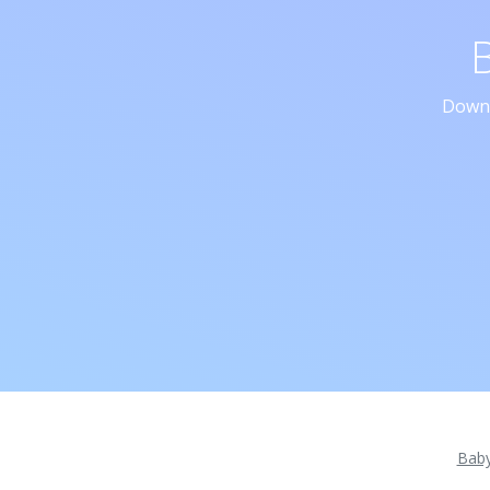
Downl
Bab