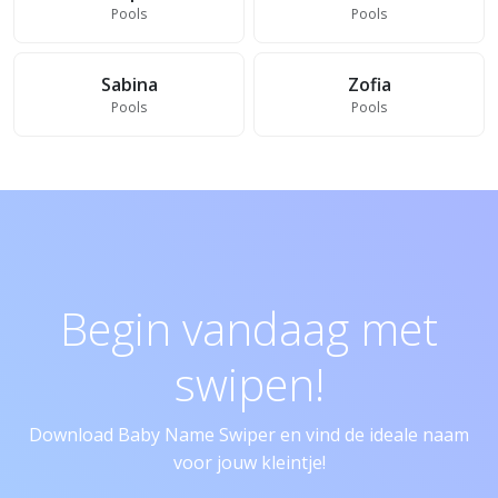
Pools
Pools
Sabina
Zofia
Pools
Pools
Begin vandaag met
swipen!
Download Baby Name Swiper en vind de ideale naam
voor jouw kleintje!