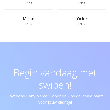
Fries
Fries
Meike
Ymke
Fries
Fries
Begin vandaag met
swipen!
Download Baby Name Swiper en vind de ideale naam
voor jouw kleintje!