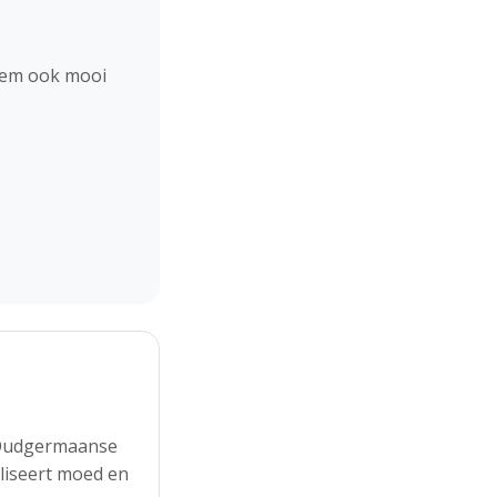
hem ook mooi
n Oudgermaanse
liseert moed en