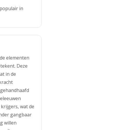
populair in
 de elementen
betekent. Deze
t in de
kracht
d gehandhaafd
ddeleeuwen
rijgers, wat de
inder gangbaar
g willen