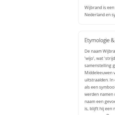
Wijbrand is ee
Nederland en s
Etymologie &
De naam Wijbra
'wijo', wat 'str
samenstelling g
Middeleeuwen va
uitstraalden. I
als een symboo
werden namen me
naam een gevoe
is, blijft hij e