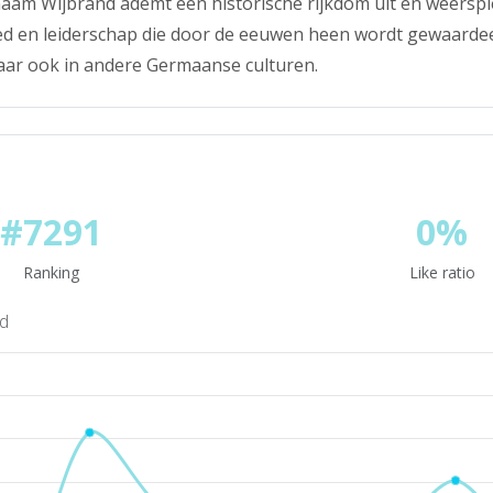
aam Wijbrand ademt een historische rijkdom uit en weerspi
ed en leiderschap die door de eeuwen heen wordt gewaardeer
aar ook in andere Germaanse culturen.
#7291
0%
Ranking
Like ratio
nd