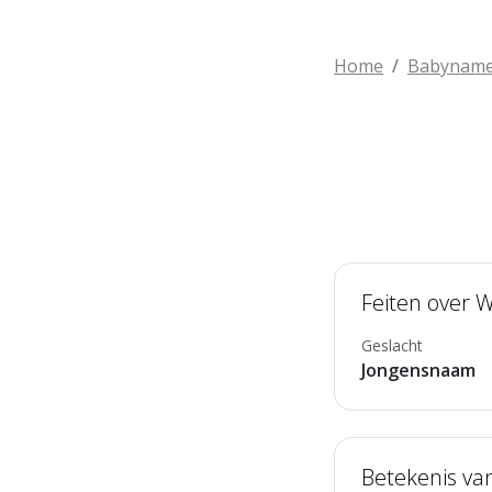
Home
Babynam
Feiten over 
Geslacht
Jongensnaam
Betekenis va