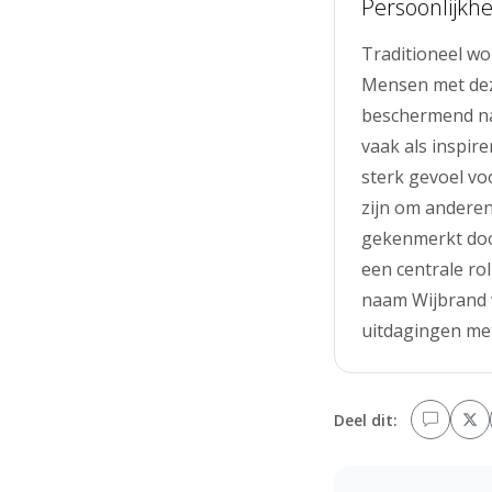
Persoonlijkhe
Traditioneel wo
Mensen met dez
beschermend naa
vaak als inspir
sterk gevoel vo
zijn om anderen
gekenmerkt door
een centrale ro
naam Wijbrand 
uitdagingen me
Deel dit: