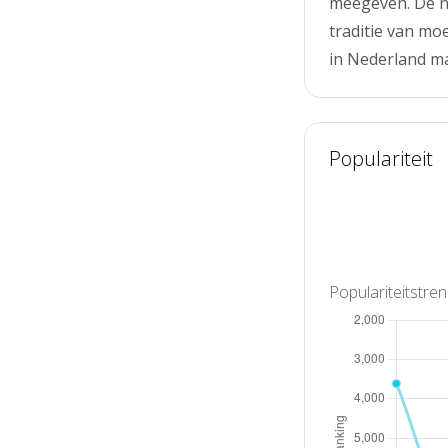
meegeven. De n
traditie van mo
in Nederland m
Populariteit
Populariteitstre