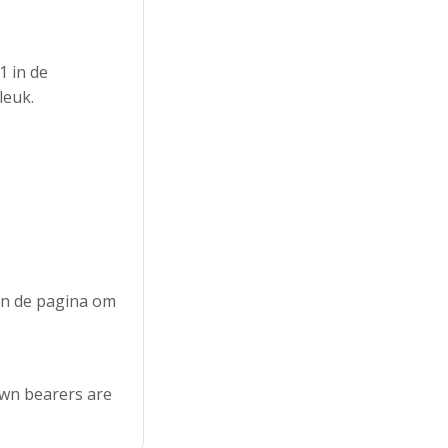
1 in de
leuk.
aan de pagina om
wn bearers are