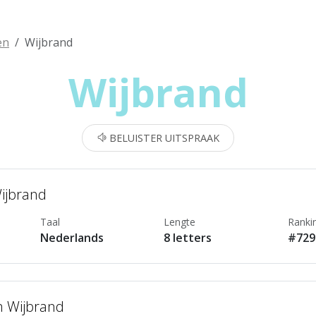
en
Wijbrand
Wijbrand
BELUISTER UITSPRAAK
Wijbrand
Taal
Lengte
Ranki
Nederlands
8 letters
#729
n Wijbrand