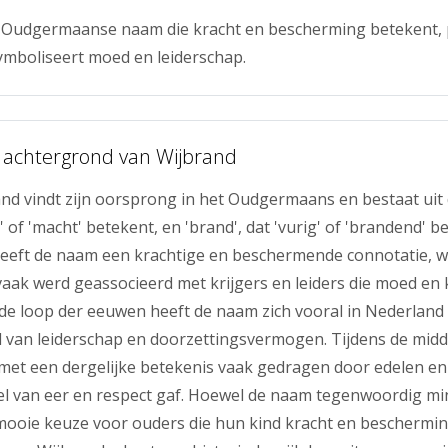
n Oudgermaanse naam die kracht en bescherming betekent, 
ymboliseert moed en leiderschap.
 achtergrond van Wijbrand
nd vindt zijn oorsprong in het Oudgermaans en bestaat uit
ijd' of 'macht' betekent, en 'brand', dat 'vurig' of 'brandend' 
eeft de naam een krachtige en beschermende connotatie, wa
ak werd geassocieerd met krijgers en leiders die moed en 
n de loop der eeuwen heeft de naam zich vooral in Nederlan
l van leiderschap en doorzettingsvermogen. Tijdens de mi
t een dergelijke betekenis vaak gedragen door edelen en k
l van eer en respect gaf. Hoewel de naam tegenwoordig m
en mooie keuze voor ouders die hun kind kracht en beschermin