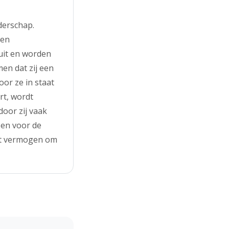
derschap.
 en
uit en worden
en dat zij een
or ze in staat
rt, wordt
oor zij vaak
zen voor de
et vermogen om