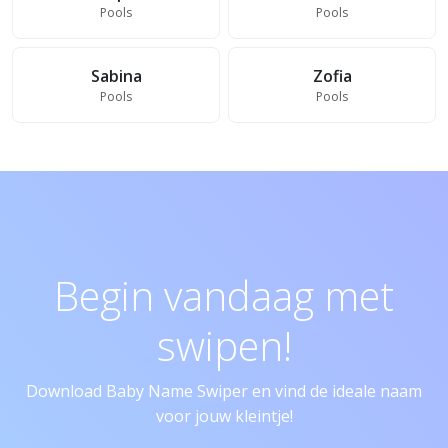
Pools
Pools
Sabina
Zofia
Pools
Pools
Begin vandaag met
swipen!
Download Baby Name Swiper en vind de ideale naam
voor jouw kleintje!