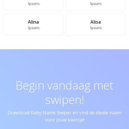
Spaans
Spaans
Alina
Alisa
Spaans
Spaans
Begin vandaag met
swipen!
Download Baby Name Swiper en vind de ideale naam
voor jouw kleintje!