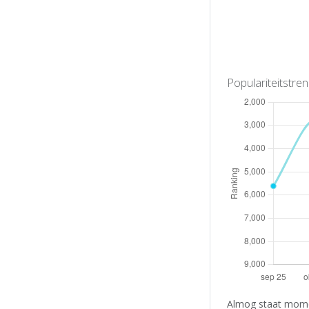
Populariteitstre
Almog staat momen