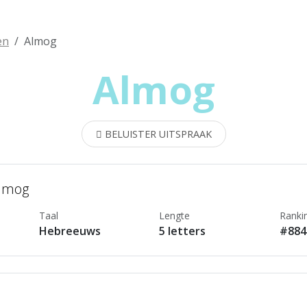
en
Almog
Almog
BELUISTER UITSPRAAK
Almog
Taal
Lengte
Ranki
Hebreeuws
5 letters
#884