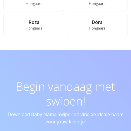
Hongaars
Hongaars
Roza
Dóra
Hongaars
Hongaars
Begin vandaag met
swipen!
Download Baby Name Swiper en vind de ideale naam
voor jouw kleintje!