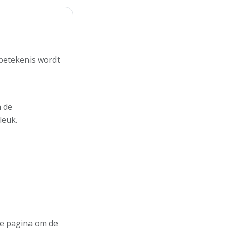
 betekenis wordt
n de
leuk.
 de pagina om de