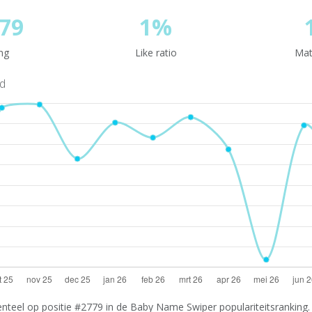
79
1%
ng
Like ratio
Mat
nd
teel op positie #2779 in de Baby Name Swiper populariteitsranking. 