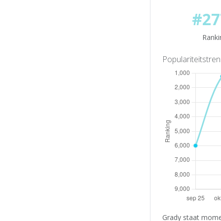
#27
Ranki
Populariteitstre
Grady staat momen