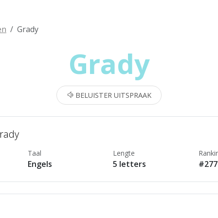
en
Grady
Grady
BELUISTER UITSPRAAK
Grady
Taal
Lengte
Ranki
Engels
5 letters
#277