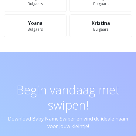
Bulgaars
Bulgaars
Yoana
Kristina
Bulgaars
Bulgaars
Begin vandaag met
swipen!
Download Baby Name Swiper en vind de ideale naam
voor jouw kleintje!