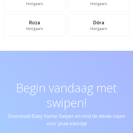
Hongaars
Hongaars
Roza
Dóra
Hongaars
Hongaars
Begin vandaag met
swipen!
Download Baby Name Swiper en vind de ideale naam
voor jouw kleintje!