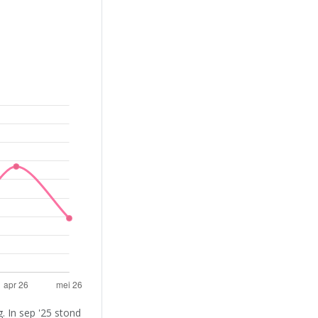
 In sep '25 stond