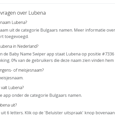
 vragen over Lubena
e naam Lubena?
aam uit de categorie Bulgaars namen. Meer informatie over
rt toegevoegd.
 Lubena in Nederland?
an de Baby Name Swiper app staat Lubena op positie #7336 
nking. 0% van de gebruikers die deze naam zien vinden hem 
ongens- of meisjesnaam?
meisjesnaam.
 valt Lubena?
de app onder de categorie Bulgaars namen.
bena uit?
uit 6 letters. Klik op de 'Beluister uitspraak' knop bovenaa