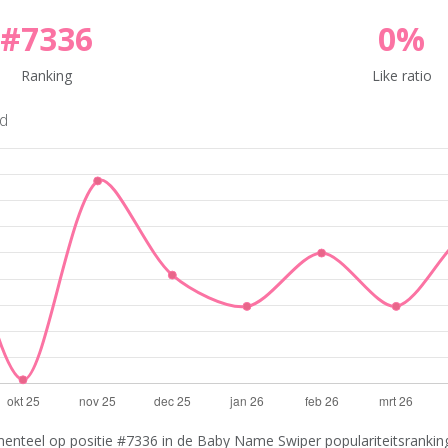
#7336
0%
Ranking
Like ratio
nd
nteel op positie #7336 in de Baby Name Swiper populariteitsranking.