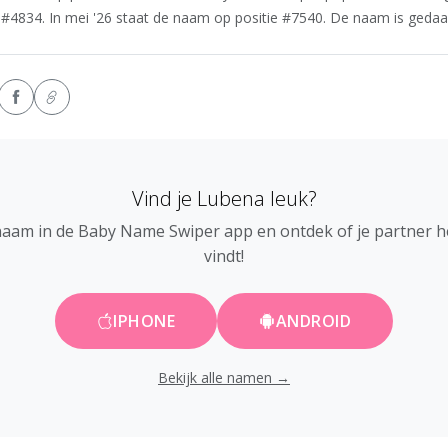
#4834. In mei '26 staat de naam op positie #7540. De naam is gedaald
Vind je Lubena leuk?
naam in de Baby Name Swiper app en ontdek of je partner 
vindt!
IPHONE
ANDROID
Bekijk alle namen →