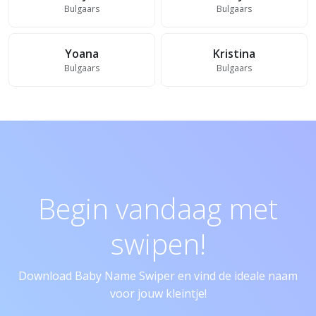
Bulgaars
Bulgaars
Yoana
Kristina
Bulgaars
Bulgaars
Begin vandaag met
swipen!
Download Baby Name Swiper en vind de ideale naam
voor jouw kleintje!