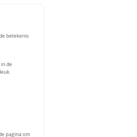
 de betekenis
 in de
leuk.
n de pagina om