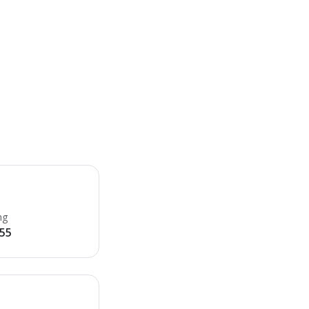
ng
55