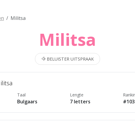
en
Militsa
Militsa
BELUISTER UITSPRAAK
litsa
Taal
Lengte
Ranki
Bulgaars
7 letters
#103