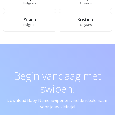
Bulgaars
Bulgaars
Yoana
Kristina
Bulgaars
Bulgaars
Begin vandaag met
swipen!
Download Baby Name Swiper en vind de ideale naam
voor jouw kleintje!