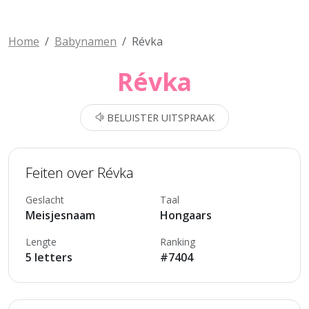
Home
Babynamen
Révka
Révka
BELUISTER UITSPRAAK
Feiten over Révka
Geslacht
Taal
Meisjesnaam
Hongaars
Lengte
Ranking
5 letters
#7404