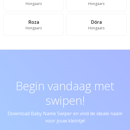
Hongaars
Hongaars
Roza
Dóra
Hongaars
Hongaars
Begin vandaag met
swipen!
Download Baby Name Swiper en vind de ideale naam
voor jouw kleintje!