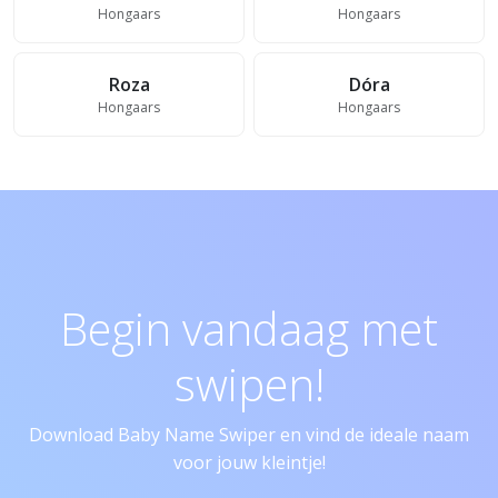
Hongaars
Hongaars
Roza
Dóra
Hongaars
Hongaars
Begin vandaag met
swipen!
Download Baby Name Swiper en vind de ideale naam
voor jouw kleintje!