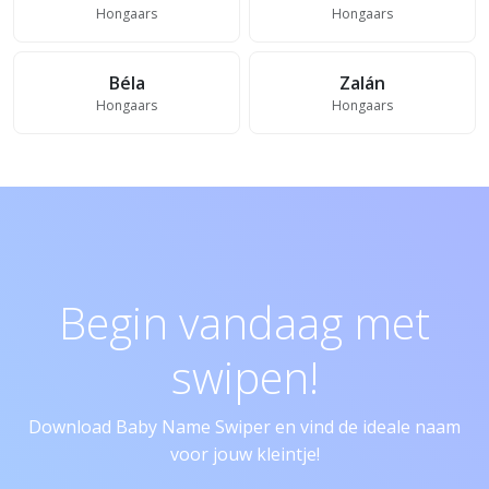
Hongaars
Hongaars
Béla
Zalán
Hongaars
Hongaars
Begin vandaag met
swipen!
Download Baby Name Swiper en vind de ideale naam
voor jouw kleintje!