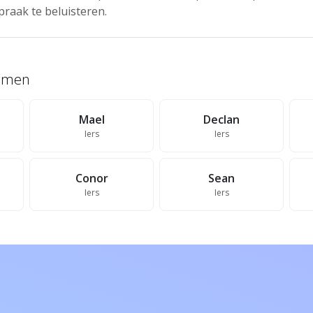
praak te beluisteren.
namen
Mael
Declan
Iers
Iers
Conor
Sean
Iers
Iers