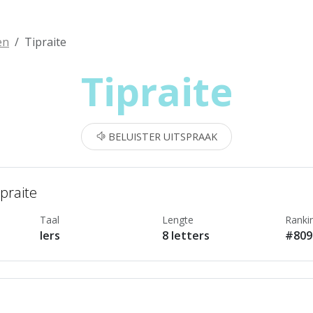
en
Tipraite
Tipraite
BELUISTER UITSPRAAK
ipraite
Taal
Lengte
Ranki
Iers
8 letters
#809