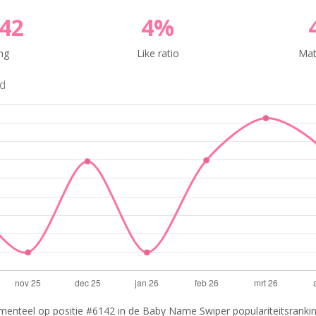
42
4%
ng
Like ratio
Mat
nd
menteel op positie #6142 in de Baby Name Swiper populariteitsranking