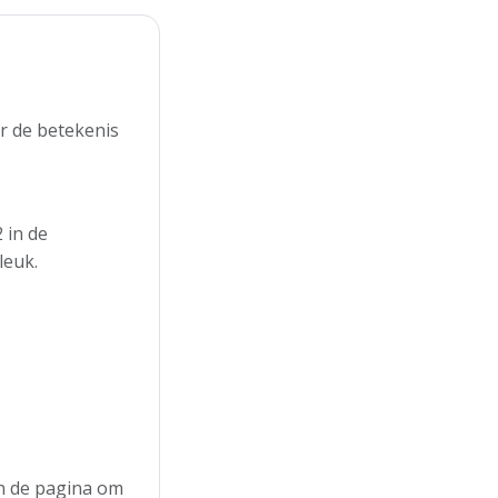
r de betekenis
 in de
leuk.
an de pagina om