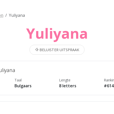
en
Yuliyana
Yuliyana
BELUISTER UITSPRAAK
uliyana
Taal
Lengte
Ranki
Bulgaars
8 letters
#614