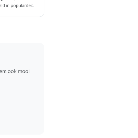
d in populariteit.
hem ook mooi