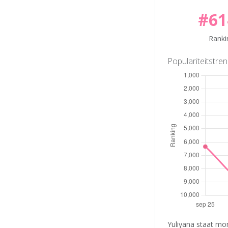
#61
Ranki
Populariteitstre
Yuliyana staat mo