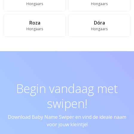
Hongaars
Hongaars
Roza
Dóra
Hongaars
Hongaars
Begin vandaag met
swipen!
Download Baby Name Swiper en vind de ideale naam
voor jouw kleintje!