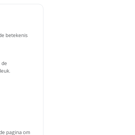
 de betekenis
 de
leuk.
n de pagina om