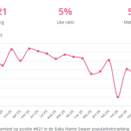
21
5%
ng
Like ratio
Mat
nd
enteel op positie #821 in de Baby Name Swiper populariteitsranking. 