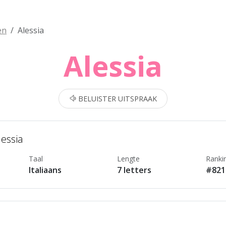
en
Alessia
Alessia
BELUISTER UITSPRAAK
lessia
Taal
Lengte
Ranki
Italiaans
7 letters
#821