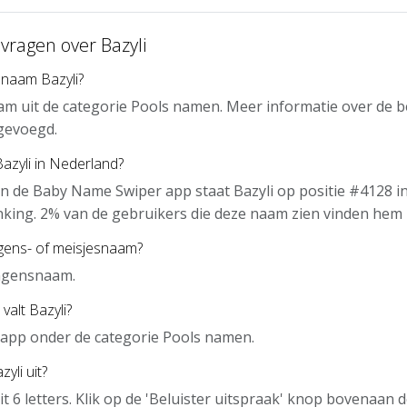
vragen over Bazyli
 naam Bazyli?
aam uit de categorie Pools namen. Meer informatie over de 
gevoegd.
Bazyli in Nederland?
n de Baby Name Swiper app staat Bazyli op positie #4128 i
nking. 2% van de gebruikers die deze naam zien vinden hem 
ngens- of meisjesnaam?
ongensnaam.
valt Bazyli?
de app onder de categorie Pools namen.
yli uit?
it 6 letters. Klik op de 'Beluister uitspraak' knop bovenaan