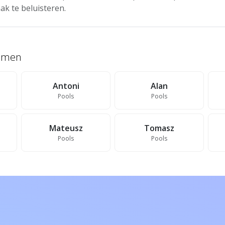
ak te beluisteren.
namen
Antoni
Alan
Pools
Pools
Mateusz
Tomasz
Pools
Pools