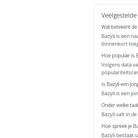
Veelgestelde 
Wat betekent de
Bazyli is een n
binnenkort toe
Hoe populair is 
Volgens data va
populariteitsra
Is Bazyli een jo
Bazyli is een j
Onder welke taal 
Bazyli valt in 
Hoe spreek je Baz
Bazyli bestaat u