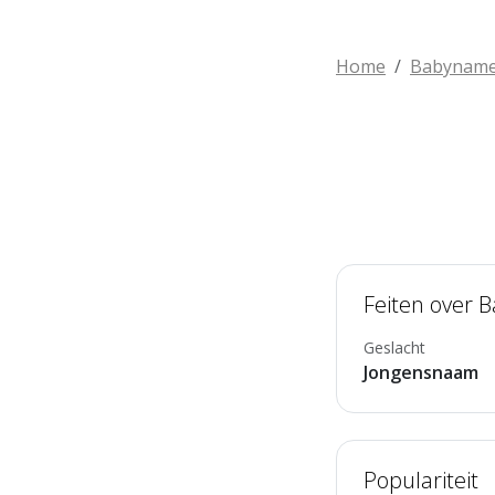
Home
Babynam
Feiten over B
Geslacht
Jongensnaam
Populariteit