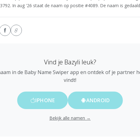
#3792. In aug '26 staat de naam op positie #4089. De naam is gedaald i
Vind je Bazyli leuk?
naam in de Baby Name Swiper app en ontdek of je partner 
vindt!
IPHONE
ANDROID
Bekijk alle namen →