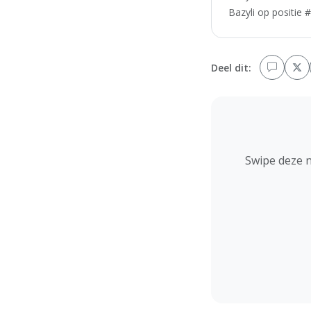
Bazyli op positie 
Deel dit:
Swipe deze 