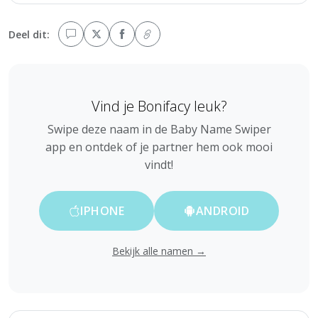
Deel dit:
Vind je Bonifacy leuk?
Swipe deze naam in de Baby Name Swiper
app en ontdek of je partner hem ook mooi
vindt!
IPHONE
ANDROID
Bekijk alle namen →